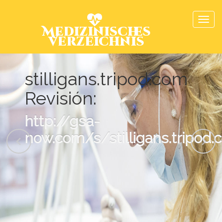
Medizinisches
Verzeichnis
stilligans.tripod.com
Revisión:
http://gsa-
now.com/s/stilligans.tripod