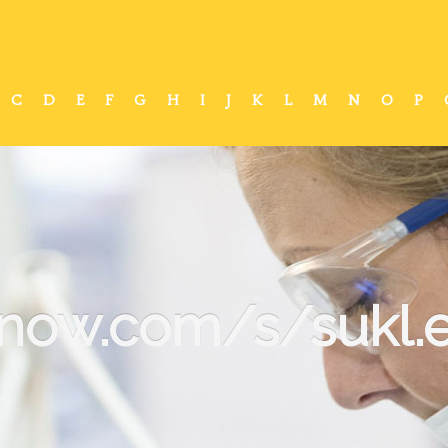
C
D
E
F
G
H
I
J
K
L
M
N
O
P
-now.com/s/sukl.