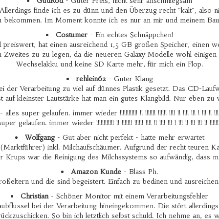
GudRod
- Guter Preis, nicht sehr anschmiegsam
. Allerdings finde ich es zu dünn und den Überzug recht "kalt", also 
zu bekommen. Im Moment konnte ich es nur an mir und meinem Bauc
Costumer
- Ein echtes Schnäppchen!
d preiswert, hat einen ausreichend 1,5 GB großen Speicher, einen 
h ein Zweites zu zu legen, da die neueren Galaxy Modelle wohl einig
Wechselakku und keine SD Karte mehr, für mich ein Flop.
rehlein62
- Guter Klang
ei der Verarbeitung zu viel auf dünnes Plastik gesetzt. Das CD-Lauf
t auf kleinster Lautstärke hat man ein gutes Klangbild. Nur eben zu v
 alles super gelaufen. immer wieder !!!!!!!!!!!! !! !!!!!!! !!!!!! !!!! !! !!!! !!! ! !!! !! !!! !!! !!
per gelaufen. immer wieder !!!!!!!!!!!! !! !!!!!!! !!!!!! !!!! !! !!!! !!! ! !!! !! !!! !!! !! !!!!!!!!!!
Wolfgang
- Gut aber nicht perfekt - hatte mehr erwartet
(Marktführer) inkl. Milchaufschäumer. Aufgrund der recht teuren Kap
er Krups war die Reinigung des Milchssystems so aufwändig, dass 
Amazon Kunde
- Blass Ph.
eltern und die sind begeistert. Einfach zu bedinen und ausreichend 
Christian
- Schöner Monitor mit einem Verarbeitungsfehler
Staubflussel bei der Verarbeitung hineingekommen. Die stört allerdin
ückzuschicken. So bin ich letztlich selbst schuld. Ich nehme an, e