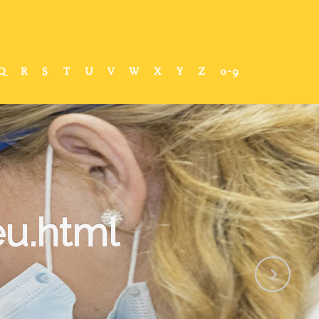
Q
R
S
T
U
V
W
X
Y
Z
0-9
eu.html