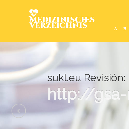
Medizinisches
Verzeichnis
A
B
sukl.eu Revisión:
http://gsa