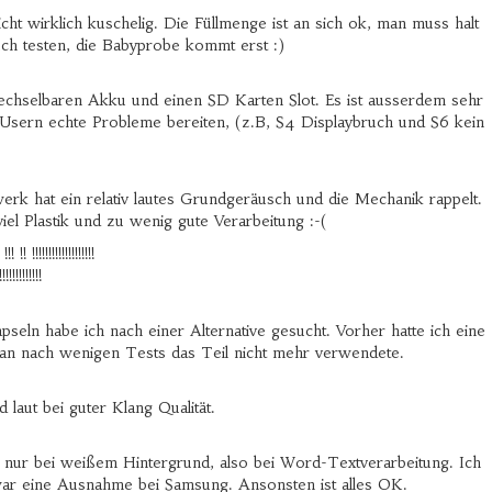
nicht wirklich kuschelig. Die Füllmenge ist an sich ok, man muss halt
h testen, die Babyprobe kommt erst :)
wechselbaren Akku und einen SD Karten Slot. Es ist ausserdem sehr
en Usern echte Probleme bereiten, (z.B, S4 Displaybruch und S6 kein
werk hat ein relativ lautes Grundgeräusch und die Mechanik rappelt.
iel Plastik und zu wenig gute Verarbeitung :-(
 !!!!!!!!!!!!!!!!!!!
!!!!!!!!!
seln habe ich nach einer Alternative gesucht. Vorher hatte ich eine
man nach wenigen Tests das Teil nicht mehr verwendete.
laut bei guter Klang Qualität.
gs nur bei weißem Hintergrund, also bei Word-Textverarbeitung. Ich
s war eine Ausnahme bei Samsung. Ansonsten ist alles OK.