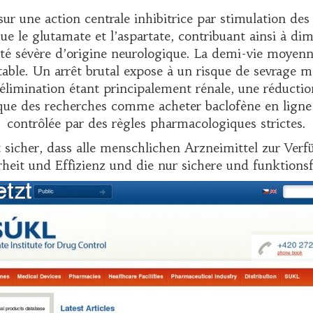
ur une action centrale inhibitrice par stimulation d
ue le glutamate et l’aspartate, contribuant ainsi à dim
té sévère d’origine neurologique. La demi-vie moyenne 
ble. Un arrêt brutal expose à un risque de sevrage ma
L’élimination étant principalement rénale, une réductio
t que des recherches comme
acheter baclofène en ligne
contrôlée par des règles pharmacologiques strictes.
 sicher, dass alle menschlichen Arzneimittel zur Ve
rheit und Effizienz und die nur sichere und funktion