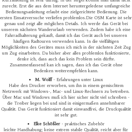
Kurzanleitung ist sehr dürftig. In der Regel kommt man damit nicht
zurecht. Erst die aus dem Internet heruntergeledene umfangreiche
Bedienungsanleitung erlaubt eine zielgerichtete Bedienung. Die
ersten Einsatzversuche verliefen problemlos.Die OSM Karte ist sehr
genau und zeigt alle möglichen Details. Ich werde das Gerät bei
unserem nächsten Wanderurlaub verwenden. Zudem habe ich eine
Fahrradhalterung gekauft, damit ich das Gerät auch bei unseren
häufigen Radtouren verwenden kann. In die vielfältigen
Möglichkeiten des Gerätes muss ich mich in der nächsten Zeit Zug
um Zug einarbeiten. Da bisher aber alles problemlos funktionierte,
denke ich, dass auch das kein Problem sein dürfte.
Zusammenfassend kan ich sagen, dass ich das Gerät ohne
Bedenken weiterempfehlen kann.
M. Wolff
- Erfahrungen unter Linux
Habe den Drucker erworben, um ihn in einem gemischtem
Netzwerk mit Windows-, Mac- und Linux-Rechnern zu betreiben.
Über Mac und Windows muß ich hier sicher nicht viel schreiben -
die Treiber liegen bei und sind in einigermaßen annehmbarer
Qualität. Das Gerät funktioniert damit einwandfrei, die Druckqualität
ist sehr gut.
Elke Schößler
- praktisches Zubehör
leichte Handhabung; keine extrem stabile Qualität, reicht aber für