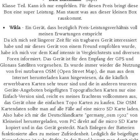
Klasse Teil. Kann ich nur empfehlen. Für diesen Preis bringt diese
Box eine super Leistung. Man staunt was aus dieser kleinen Box
rauskommt.
Wikla
- Ein Gerät, dass bezüglich Preis-Leistungsverhältnis voll
meinen Erwartungen entspricht
Da ich mich seit längerer Zeit für ein tragbares Gerät interessiert
habe und mir dieses Gerät von einem Freund empfohlen wurde,
habe ich mich vor dem Kauf intensiv in Vergleichstests und diversen
Foren informiert. Das Gerät ist für den Empfang der GPS und
Glonass Satelliten vorgesehen. Es wurde immer wieder die Nutzung
von frei nutzbaren OSM (Open Street Map), die man aus dem
Internet herunterladen kann hingewiesen, da die käuflich
erwerbbaren Karten sehr teuer sind und die in anderen teureren
Geräte-Angeboten beigefügten Topografischen Karten nur eine
Einfach-Version sind, reicht es meines Erachtens vollkommen aus,
das Gerät ohne die einfachen Topo Karten zu kaufen. Die OSM
Kartendaten sollte man auf alle Fälle auf eine micro SD Karte laden.
Also habe ich mir die Deutschlandkarte "germany_osm 1502" von
Kleineisel heruntergeladen, vom PC direkt auf die micro SD Karte
kopiert und in das Gerät gesteckt. Nach Einlegen der Batterien
funktionierte alles zu meiner Zufriedenheit. Lediglich die beigefügte