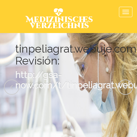
Medizinisches
Verzeichnis
tinpeliagrat.webuje.com
Revisión:
http://gsa-
now.com/t/tinpeliagrat.web