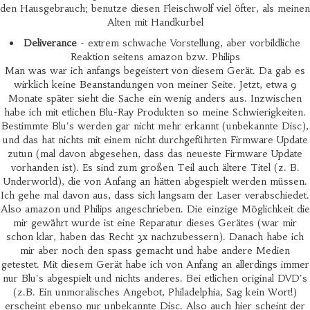
den Hausgebrauch; benutze diesen Fleischwolf viel öfter, als meinen
Alten mit Handkurbel
Deliverance
- extrem schwache Vorstellung, aber vorbildliche
Reaktion seitens amazon bzw. Philips
Man was war ich anfangs begeistert von diesem Gerät. Da gab es
wirklich keine Beanstandungen von meiner Seite. Jetzt, etwa 9
Monate später sieht die Sache ein wenig anders aus. Inzwischen
habe ich mit etlichen Blu-Ray Produkten so meine Schwierigkeiten.
Bestimmte Blu's werden gar nicht mehr erkannt (unbekannte Disc),
und das hat nichts mit einem nicht durchgeführten Firmware Update
zutun (mal davon abgesehen, dass das neueste Firmware Update
vorhanden ist). Es sind zum großen Teil auch ältere Titel (z. B.
Underworld), die von Anfang an hätten abgespielt werden müssen.
Ich gehe mal davon aus, dass sich langsam der Laser verabschiedet.
Also amazon und Philips angeschrieben. Die einzige Möglichkeit die
mir gewährt wurde ist eine Reparatur dieses Gerätes (war mir
schon klar, haben das Recht 3x nachzubessern). Danach habe ich
mir aber noch den spass gemacht und habe andere Medien
getestet. Mit diesem Gerät habe ich von Anfang an allerdings immer
nur Blu's abgespielt und nichts anderes. Bei etlichen original DVD's
(z.B. Ein unmoralisches Angebot, Philadelphia, Sag kein Wort!)
erscheint ebenso nur unbekannte Disc. Also auch hier scheint der