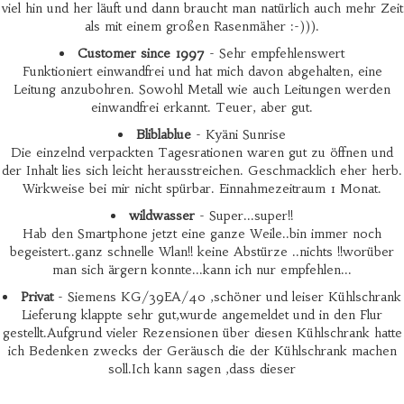
viel hin und her läuft und dann braucht man natürlich auch mehr Zeit
als mit einem großen Rasenmäher :-))).
Customer since 1997
- Sehr empfehlenswert
Funktioniert einwandfrei und hat mich davon abgehalten, eine
Leitung anzubohren. Sowohl Metall wie auch Leitungen werden
einwandfrei erkannt. Teuer, aber gut.
Bliblablue
- Kyäni Sunrise
Die einzelnd verpackten Tagesrationen waren gut zu öffnen und
der Inhalt lies sich leicht herausstreichen. Geschmacklich eher herb.
Wirkweise bei mir nicht spürbar. Einnahmezeitraum 1 Monat.
wildwasser
- Super...super!!
Hab den Smartphone jetzt eine ganze Weile..bin immer noch
begeistert..ganz schnelle Wlan!! keine Abstürze ..nichts !!worüber
man sich ärgern konnte...kann ich nur empfehlen...
Privat
- Siemens KG/39EA/40 ,schöner und leiser Kühlschrank
Lieferung klappte sehr gut,wurde angemeldet und in den Flur
gestellt.Aufgrund vieler Rezensionen über diesen Kühlschrank hatte
ich Bedenken zwecks der Geräusch die der Kühlschrank machen
soll.Ich kann sagen ,dass dieser