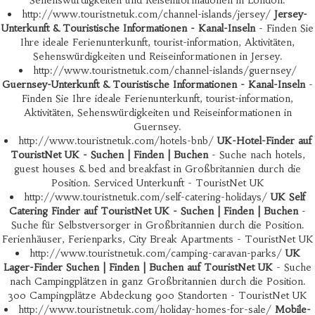
Sehenswürdigkeiten und Reiseinformationen in London.
http://www.touristnetuk.com/channel-islands/jersey/
Jersey-
Unterkunft & Touristische Informationen - Kanal-Inseln
- Finden Sie
Ihre ideale Ferienunterkunft, tourist-information, Aktivitäten,
Sehenswürdigkeiten und Reiseinformationen in Jersey.
http://www.touristnetuk.com/channel-islands/guernsey/
Guernsey-Unterkunft & Touristische Informationen - Kanal-Inseln
-
Finden Sie Ihre ideale Ferienunterkunft, tourist-information,
Aktivitäten, Sehenswürdigkeiten und Reiseinformationen in
Guernsey.
http://www.touristnetuk.com/hotels-bnb/
UK-Hotel-Finder auf
TouristNet UK - Suchen | Finden | Buchen
- Suche nach hotels,
guest houses & bed and breakfast in Großbritannien durch die
Position. Serviced Unterkunft - TouristNet UK
http://www.touristnetuk.com/self-catering-holidays/
UK Self
Catering Finder auf TouristNet UK - Suchen | Finden | Buchen
-
Suche für Selbstversorger in Großbritannien durch die Position.
Ferienhäuser, Ferienparks, City Break Apartments - TouristNet UK
http://www.touristnetuk.com/camping-caravan-parks/
UK
Lager-Finder Suchen | Finden | Buchen auf TouristNet UK
- Suche
nach Campingplätzen in ganz Großbritannien durch die Position.
300 Campingplätze Abdeckung 900 Standorten - TouristNet UK
http://www.touristnetuk.com/holiday-homes-for-sale/
Mobile-