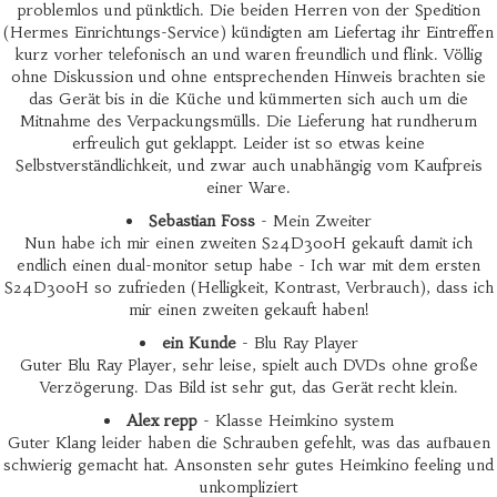
problemlos und pünktlich. Die beiden Herren von der Spedition
(Hermes Einrichtungs-Service) kündigten am Liefertag ihr Eintreffen
kurz vorher telefonisch an und waren freundlich und flink. Völlig
ohne Diskussion und ohne entsprechenden Hinweis brachten sie
das Gerät bis in die Küche und kümmerten sich auch um die
Mitnahme des Verpackungsmülls. Die Lieferung hat rundherum
erfreulich gut geklappt. Leider ist so etwas keine
Selbstverständlichkeit, und zwar auch unabhängig vom Kaufpreis
einer Ware.
Sebastian Foss
- Mein Zweiter
Nun habe ich mir einen zweiten S24D300H gekauft damit ich
endlich einen dual-monitor setup habe - Ich war mit dem ersten
S24D300H so zufrieden (Helligkeit, Kontrast, Verbrauch), dass ich
mir einen zweiten gekauft haben!
ein Kunde
- Blu Ray Player
Guter Blu Ray Player, sehr leise, spielt auch DVDs ohne große
Verzögerung. Das Bild ist sehr gut, das Gerät recht klein.
Alex repp
- Klasse Heimkino system
Guter Klang leider haben die Schrauben gefehlt, was das aufbauen
schwierig gemacht hat. Ansonsten sehr gutes Heimkino feeling und
unkompliziert