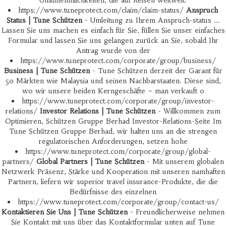
Unannehmlichkeiten, die auf Reisen weltweit.
https://www.tuneprotect.com/claim/claim-status/
Anspruch
Status | Tune Schützen
- Umleitung zu Ihrem Anspruch-status ...
Lassen Sie uns machen es einfach für Sie, füllen Sie unser einfaches
Formular und lassen Sie uns gelangen zurück an Sie, sobald Ihr
Antrag wurde von der
https://www.tuneprotect.com/corporate/group/business/
Business | Tune Schützen
- Tune Schützen derzeit der Garant für
50 Märkten wie Malaysia und seinen Nachbarstaaten. Diese sind,
wo wir unsere beiden Kerngeschäfte – man verkauft o
https://www.tuneprotect.com/corporate/group/investor-
relations/
Investor Relations | Tune Schützen
- Willkommen zum
Optimieren, Schützen Gruppe Berhad Investor-Relations-Seite Im
Tune Schützen Gruppe Berhad, wir halten uns an die strengen
regulatorischen Anforderungen, setzen hohe
https://www.tuneprotect.com/corporate/group/global-
partners/
Global Partners | Tune Schützen
- Mit unserem globalen
Netzwerk Präsenz, Stärke und Kooperation mit unseren namhaften
Partnern, liefern wir superior travel insurance-Produkte, die die
Bedürfnisse des einzelnen
https://www.tuneprotect.com/corporate/group/contact-us/
Kontaktieren Sie Uns | Tune Schützen
- Freundlicherweise nehmen
Sie Kontakt mit uns über das Kontaktformular unten auf Tune