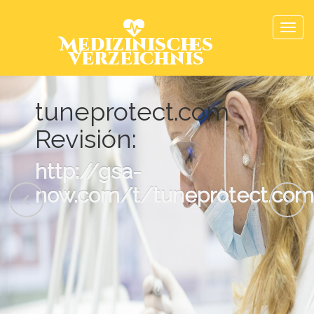
Medizinisches
Verzeichnis
tuneprotect.com
Revisión:
http://gsa-
now.com/t/tuneprotect.com