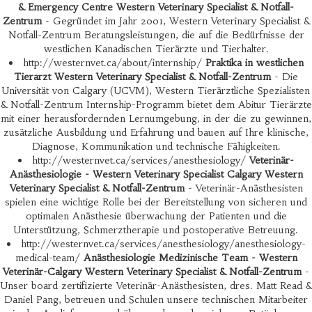
& Emergency Centre Western Veterinary Specialist & Notfall-
Zentrum
- Gegründet im Jahr 2001, Western Veterinary Specialist &
Notfall-Zentrum Beratungsleistungen, die auf die Bedürfnisse der
westlichen Kanadischen Tierärzte und Tierhalter.
http://westernvet.ca/about/internship/
Praktika in westlichen
Tierarzt Western Veterinary Specialist & Notfall-Zentrum
- Die
Universität von Calgary (UCVM), Western Tierärztliche Spezialisten
& Notfall-Zentrum Internship-Programm bietet dem Abitur Tierärzte
mit einer herausfordernden Lernumgebung, in der die zu gewinnen,
zusätzliche Ausbildung und Erfahrung und bauen auf Ihre klinische,
Diagnose, Kommunikation und technische Fähigkeiten.
http://westernvet.ca/services/anesthesiology/
Veterinär-
Anästhesiologie - Western Veterinary Specialist Calgary Western
Veterinary Specialist & Notfall-Zentrum
- Veterinär-Anästhesisten
spielen eine wichtige Rolle bei der Bereitstellung von sicheren und
optimalen Anästhesie überwachung der Patienten und die
Unterstützung, Schmerztherapie und postoperative Betreuung.
http://westernvet.ca/services/anesthesiology/anesthesiology-
medical-team/
Anästhesiologie Medizinische Team - Western
Veterinär-Calgary Western Veterinary Specialist & Notfall-Zentrum
-
Unser board zertifizierte Veterinär-Anästhesisten, dres. Matt Read &
Daniel Pang, betreuen und Schulen unsere technischen Mitarbeiter