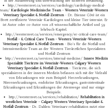
in der Auslieferung und überwachung der sicheren Betäubung.
http://westernvet.ca/services/cardiology/cardiology-medical-
team/
Kardiologie Medizinische Team - Western Veterinär-Western
Veterinary Specialist & Notfall-Zentrum
- Dr. Etienne Côté ist ein
Brett zertifizierte Veterinär-Kardiologen und kleine Tier-internist. Er
ist Autor oder co-Autor von 28 wissenschaftliche Artikel und 59
lehrbuch-Kapitel.
http://westernvet.ca/services/emergency/er-critical-care-team/
Notfall - & Critical Care Team - Western Veterinär-Western
Veterinary Specialist & Notfall-Zentrum
- Bio's für die Notfall-und
Intensivmedizin-Team an der Western Tierärztlichen Spezialisten
und Notfall-Zentrum
http://westernvet.ca/services/internal-medicine/
Innere Medizin
Spezialität Tierärzte im Veterinär-Western Calgary Western
Veterinary Specialist & Notfall-Zentrum
- Tierärzte, die sich
spezialisieren in der inneren Medizin befassen sich mit der Vielzahl
von Erkrankungen wie zum Beispiel: Herzerkrankungen,
Nierenerkrankungen, endokrine Erkrankungen, gastrointestinale
Erkrankungen und Erkrankungen der Atemwege sind nur einige
Beispiele.
http://westernvet.ca/services/rehabilitation/
Rehabilitation in
westlichen Veterinär - Calgary Western Veterinary Specialist &
Notfall-Zentrum
- Dr. Dahlen: Veterinary rehabilitation nutzt eine