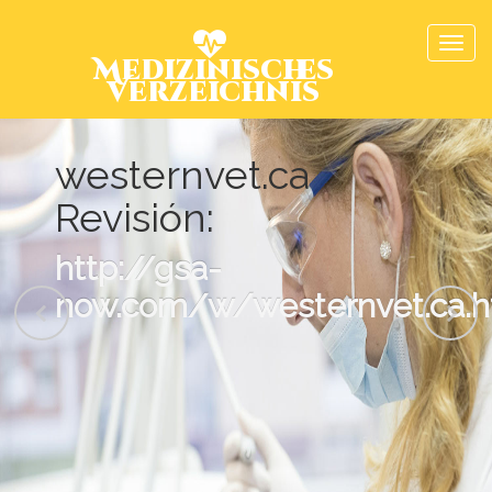
Medizinisches
Verzeichnis
westernvet.ca
Revisión:
http://gsa-
now.com/w/westernvet.ca.h