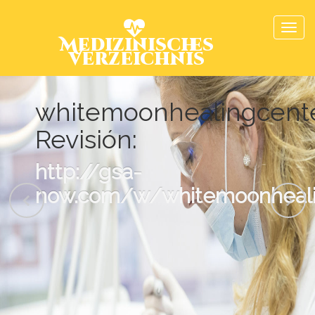
Medizinisches
Verzeichnis
whitemoonhealingcent
Revisión:
http://gsa-
now.com/w/whitemoonheali