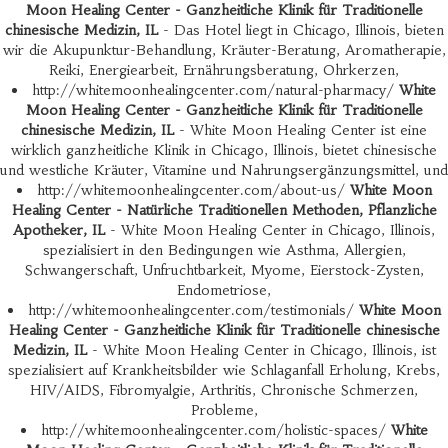
Moon Healing Center - Ganzheitliche Klinik für Traditionelle
chinesische Medizin, IL
- Das Hotel liegt in Chicago, Illinois, bieten
wir die Akupunktur-Behandlung, Kräuter-Beratung, Aromatherapie,
Reiki, Energiearbeit, Ernährungsberatung, Ohrkerzen,
http://whitemoonhealingcenter.com/natural-pharmacy/
White
Moon Healing Center - Ganzheitliche Klinik für Traditionelle
chinesische Medizin, IL
- White Moon Healing Center ist eine
wirklich ganzheitliche Klinik in Chicago, Illinois, bietet chinesische
und westliche Kräuter, Vitamine und Nahrungsergänzungsmittel, und
http://whitemoonhealingcenter.com/about-us/
White Moon
Healing Center - Natürliche Traditionellen Methoden, Pflanzliche
Apotheker, IL
- White Moon Healing Center in Chicago, Illinois,
spezialisiert in den Bedingungen wie Asthma, Allergien,
Schwangerschaft, Unfruchtbarkeit, Myome, Eierstock-Zysten,
Endometriose,
http://whitemoonhealingcenter.com/testimonials/
White Moon
Healing Center - Ganzheitliche Klinik für Traditionelle chinesische
Medizin, IL
- White Moon Healing Center in Chicago, Illinois, ist
spezialisiert auf Krankheitsbilder wie Schlaganfall Erholung, Krebs,
HIV/AIDS, Fibromyalgie, Arthritis, Chronische Schmerzen,
Probleme,
http://whitemoonhealingcenter.com/holistic-spaces/
White