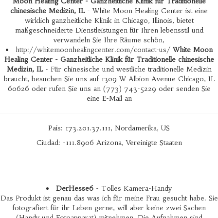
Moon Healing Center - Ganzheitliche Klinik für Traditionelle
chinesische Medizin, IL
- White Moon Healing Center ist eine
wirklich ganzheitliche Klinik in Chicago, Illinois, bietet
maßgeschneiderte Dienstleistungen für Ihren lebensstil und
verwandeln Sie Ihre Räume schön,
http://whitemoonhealingcenter.com/contact-us/
White Moon
Healing Center - Ganzheitliche Klinik für Traditionelle chinesische
Medizin, IL
- Für chinesische und westliche traditionelle Medizin
braucht, besuchen Sie uns auf 1309 W Albion Avenue Chicago, IL
60626 oder rufen Sie uns an (773) 743-5229 oder senden Sie
eine E-Mail an
País: 173.201.37.111, Nordamerika, US
Ciudad: -111.8906 Arizona, Vereinigte Staaten
DerHesse6
- Tolles Kamera-Handy
Das Produkt ist genau das was ich für meine Frau gesucht habe. Sie
fotografiert für ihr Leben gerne, will aber keine zwei Sachen
(Handy und Fotoapparat) mitnehmen. Die Aufnahmen sind