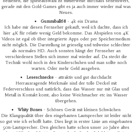
bedienen, die Spieleauswahl ist mittlerweile durchaus sehenswert,
gerade mit den Gold-Games gibt es ja auch immer wieder mal was
Neues.
Gummiball68
- 4k ein Drama
Ich habe mir diesen Fernseher gekauft, weil ich dachte, dass ich
hier 4K für relativ wenig Geld bekomme. Das Abspielen von 4K
Videos ist egal ob über integrierte Apps oder per Speichermedium
nicht möglich. Die Darstellung ist grieselig und teilweise schlechter
als normales HD. Auch sonsten hängt der Fernseher an
verschiedenen Stellen sich immer mal wieder auf. Da steckt die
Technik wohl noch in den Kinderschuhen und man sollte noch
warten. Oder mehr Geld ausgeben.
Leseschnecke
- attraktiv und gut durchdacht
Herrausragende Merkmale sind der tolle Deckel mit
Federverschluss und natürlich, dass das Wasser nur mit Glas und
Metall in Kontakt komt, also keine Weichmacher etc ins Wasser
übergehen.
Whity Bones
- Schönes Gerät mit kleinen Schwächen
Die Klangqualität über den eingebauten Lautsprecher ist leider nicht
so gut wie ich erhofft hatte. Dies liegt in erster Linie am eingebauten
5cm-Lautsprecher. Den gleichen hatte schon unser 20 Jahre altes