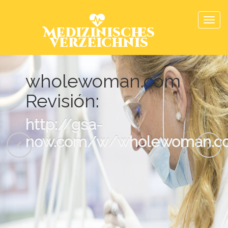
Medizinisches
Verzeichnis
wholewoman.com
Revisión:
http://gsa-
now.com/w/wholewoman.co