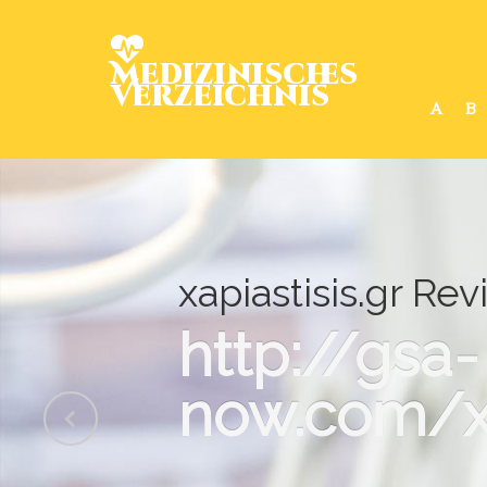
Medizinisches
Verzeichnis
A
B
xapiastisis.gr Rev
http://gsa-
now.com/x/