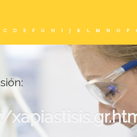
C
D
E
F
G
H
I
J
K
L
M
N
O
P
isión:
xapiastisis.gr.ht