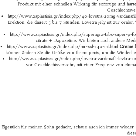
Produkt mit einer schnellen Wirkung für sofortige und har
Geschlechtsve
http://www.xapiastisis.gr/index.php/40-lovetra-20mg-vardanafi
Erektion, die dauert 5 bis 7 Stunden. Lovetra jelly ist zur ora
http://www.xapiastisis.gr/index.php/superagra-tabs-super-p-f
citrate + Dapoxetine. Wir bieten auch andere Medi
http://www.xapiastisis.gr/index.php/mr-xxl-140-ml.html
Creme f
können ändern Sie die Größe von Ihrem penis, um die Wiederhers
http://www.xapiastisis.gr/index.php/lovetra-vardenafil-levitra-1
vor Geschlechtsverkehr, mit einer Frequenz von einmal
Eigentlich für meinen Sohn gedacht, schaue auch ich immer wieder 
dies