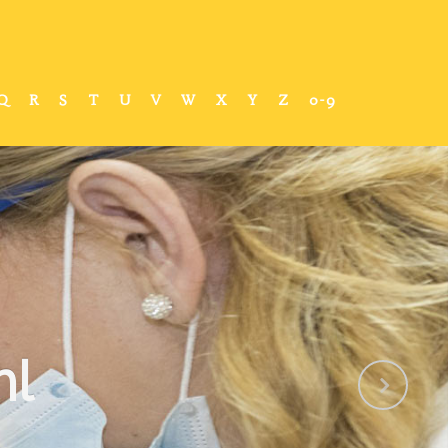
Q
R
S
T
U
V
W
X
Y
Z
0-9
ml