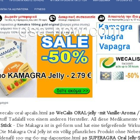
ecalis-oral-apcalis.html
20 WeCalis ORAL-jelly -mit Vanille-Aroma
off Tadalafil von einem anderen Hersteller. All diese Medikamente w
Stück
- Die Makagra ist in gel-form und hat eine tiefgreifende Wirkun
 Die Makagra Oral Jelly ist ein völlig pflanzliches Produkt ohne Ne
sildenafil-100-mg-60-mg-dapoxetine.html
20 SUPERAGRA Oral Jelly-S