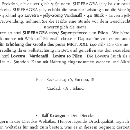
te Erektion, die dauert 5 bis 7 Stunden. SUPERAGRA jelly ist zur or
rkehr. SUPERAGRA jelly erhöht die sexuelle Leistung und die Verz
l-40.html
40 Lovetra - jelly-20mg Vardanafil - 40 Stück
- Lovetra jell
len Verwendung, nehmen Sie die Hälfte eine Stunde vor dem Geschlecht
unverzüglich die εκσπε
orce-10.html
SUPERAGRA tabs/ Super-p-force - 10 Pillen
- Wir biet
kamente mit Wirkstoff Sildenafil citrate + Dapoxetine von einem an
ür Erhöhung der Größe des penis MRT. XXL 140 ml
- Die Creme M
tellung Ihrer Selbstachtung im Bett und genießen Sie den sexuellen
0.html
Lovetra - Vardenafil - Levitra 10 Pillen
- Die Lovetra (auch als 
 in 24 Stunden. Kann mit Nahrung eingenommen werden und Alkohol al
País: 82.221.129.16, Europa, IS
Ciudad: -18 , Island
Ralf Kroeger
- Der Diercke
gern in der Diercke Weltatlas. Hervorragende Druckqualität, logisc
en Weltatlas für mich zum besten, was es in diesem Segment derzeit 