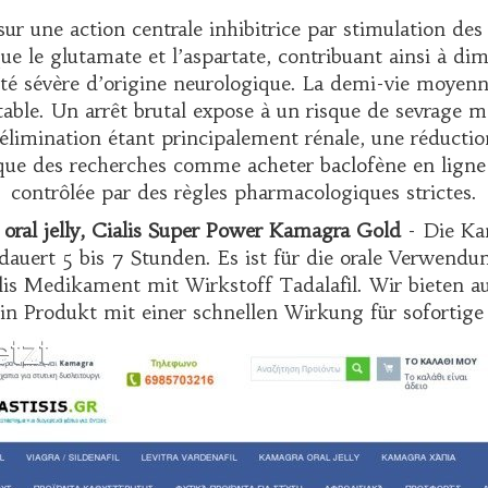
ur une action centrale inhibitrice par stimulation d
ue le glutamate et l’aspartate, contribuant ainsi à dim
té sévère d’origine neurologique. La demi-vie moyenne 
ble. Un arrêt brutal expose à un risque de sevrage ma
L’élimination étant principalement rénale, une réductio
t que des recherches comme
acheter baclofène en ligne
contrôlée par des règles pharmacologiques strictes.
 oral jelly, Cialis Super Power Kamagra Gold
- Die Kam
 dauert 5 bis 7 Stunden. Es ist für die orale Verwend
is Medikament mit Wirkstoff Tadalafil. Wir bieten 
 ein Produkt mit einer schnellen Wirkung für sofortige