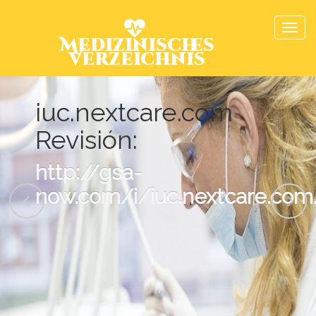
Medizinisches
Verzeichnis
iuc.nextcare.com
Revisión:
http://gsa-
now.com/i/iuc.nextcare.com