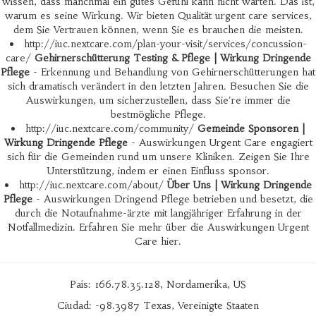
wissen, dass manchmal ein gutes Gefühl kann nicht warten. Das ist,
warum es seine Wirkung. Wir bieten Qualität urgent care services,
dem Sie Vertrauen können, wenn Sie es brauchen die meisten.
http://iuc.nextcare.com/plan-your-visit/services/concussion-
care/
Gehirnerschütterung Testing & Pflege | Wirkung Dringende
Pflege
- Erkennung und Behandlung von Gehirnerschütterungen hat
sich dramatisch verändert in den letzten Jahren. Besuchen Sie die
Auswirkungen, um sicherzustellen, dass Sie're immer die
bestmögliche Pflege.
http://iuc.nextcare.com/community/
Gemeinde Sponsoren |
Wirkung Dringende Pflege
- Auswirkungen Urgent Care engagiert
sich für die Gemeinden rund um unsere Kliniken. Zeigen Sie Ihre
Unterstützung, indem er einen Einfluss sponsor.
http://iuc.nextcare.com/about/
Über Uns | Wirkung Dringende
Pflege
- Auswirkungen Dringend Pflege betrieben und besetzt, die
durch die Notaufnahme-ärzte mit langjähriger Erfahrung in der
Notfallmedizin. Erfahren Sie mehr über die Auswirkungen Urgent
Care hier.
País: 166.78.35.128, Nordamerika, US
Ciudad: -98.3987 Texas, Vereinigte Staaten