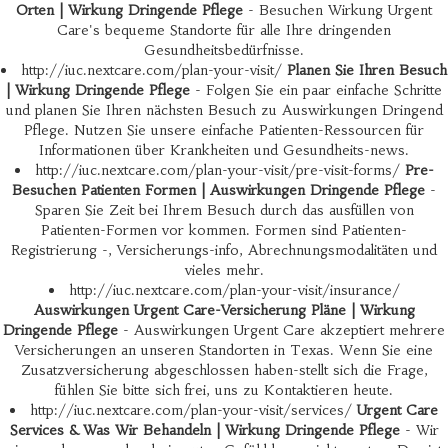
Orten | Wirkung Dringende Pflege
- Besuchen Wirkung Urgent
Care's bequeme Standorte für alle Ihre dringenden
Gesundheitsbedürfnisse.
http://iuc.nextcare.com/plan-your-visit/
Planen Sie Ihren Besuch
| Wirkung Dringende Pflege
- Folgen Sie ein paar einfache Schritte
und planen Sie Ihren nächsten Besuch zu Auswirkungen Dringend
Pflege. Nutzen Sie unsere einfache Patienten-Ressourcen für
Informationen über Krankheiten und Gesundheits-news.
http://iuc.nextcare.com/plan-your-visit/pre-visit-forms/
Pre-
Besuchen Patienten Formen | Auswirkungen Dringende Pflege
-
Sparen Sie Zeit bei Ihrem Besuch durch das ausfüllen von
Patienten-Formen vor kommen. Formen sind Patienten-
Registrierung -, Versicherungs-info, Abrechnungsmodalitäten und
vieles mehr.
http://iuc.nextcare.com/plan-your-visit/insurance/
Auswirkungen Urgent Care-Versicherung Pläne | Wirkung
Dringende Pflege
- Auswirkungen Urgent Care akzeptiert mehrere
Versicherungen an unseren Standorten in Texas. Wenn Sie eine
Zusatzversicherung abgeschlossen haben-stellt sich die Frage,
fühlen Sie bitte sich frei, uns zu Kontaktieren heute.
http://iuc.nextcare.com/plan-your-visit/services/
Urgent Care
Services & Was Wir Behandeln | Wirkung Dringende Pflege
- Wir