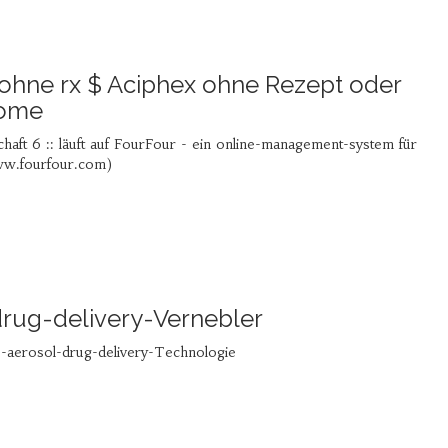
 ohne rx $ Aciphex ohne Rezept oder
home
aft 6 :: läuft auf FourFour - ein online-management-system für
ww.fourfour.com)
rug-delivery-Vernebler
s-aerosol-drug-delivery-Technologie