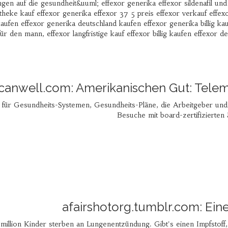
gen auf die gesundheit&uuml; effexor generika effexor sildenafil un
theke kauf effexor generika effexor 37 5 preis effexor verkauf effex
 kaufen effexor generika deutschland kaufen effexor generika billig k
für den mann, effexor langfristige kauf effexor billig kaufen effexor d
canwell.com: Amerikanischen Gut: Tele
 für Gesundheits-Systemen, Gesundheits-Pläne, die Arbeitgeber und 
Besuche mit board-zertifizierten 
afairshotorg.tumblr.com: Ein
e million Kinder sterben an Lungenentzündung. Gibt's einen Impfstoff,