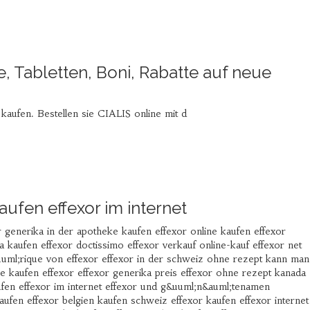
e, Tabletten, Boni, Rabatte auf neue
fen. Bestellen sie CIALIS online mit d
aufen effexor im internet
r generika in der apotheke kaufen effexor online kaufen effexor
a kaufen effexor doctissimo effexor verkauf online-kauf effexor net
uml;rique von effexor effexor in der schweiz ohne rezept kann man
 kaufen effexor effexor generika preis effexor ohne rezept kanada
aufen effexor im internet effexor und g&uuml;n&auml;tenamen
aufen effexor belgien kaufen schweiz effexor kaufen effexor internet