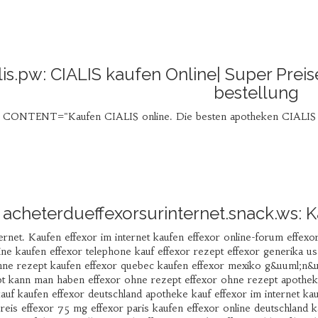
lis.pw: CIALIS kaufen Online| Super Preis
bestellung
CONTENT="Kaufen CIALIS online. Die besten apotheken CIALIS kau
acheterdueffexorsurinternet.snack.ws: K
ernet. Kaufen effexor im internet kaufen effexor online-forum effexo
ine kaufen effexor telephone kauf effexor rezept effexor generika us
hne rezept kaufen effexor quebec kaufen effexor mexiko g&uuml;n&u
t kann man haben effexor ohne rezept effexor ohne rezept apotheke
kauf kaufen effexor deutschland apotheke kauf effexor im internet k
reis effexor 75 mg effexor paris kaufen effexor online deutschland k