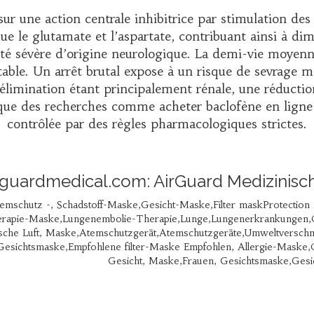
ur une action centrale inhibitrice par stimulation d
ue le glutamate et l’aspartate, contribuant ainsi à dim
té sévère d’origine neurologique. La demi-vie moyenne 
ble. Un arrêt brutal expose à un risque de sevrage ma
L’élimination étant principalement rénale, une réductio
t que des recherches comme
acheter baclofène en ligne
contrôlée par des règles pharmacologiques strictes.
rguardmedical.com: AirGuard Medizinis
emschutz -, Schadstoff-Maske,Gesicht-Maske,Filter maskProtection M
rapie-Maske,Lungenembolie-Therapie,Lunge,Lungenerkrankungen,
ische Luft, Maske,Atemschutzgerät,Atemschutzgeräte,Umweltver
 Gesichtsmaske,Empfohlene filter-Maske Empfohlen, Allergie-Ma
Gesicht, Maske,Frauen, Gesichtsmaske,Ges