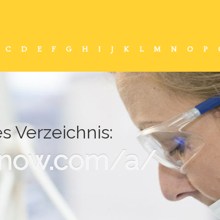
C
D
E
F
G
H
I
J
K
L
M
N
O
P
es Verzeichnis:
a-now.com/a/