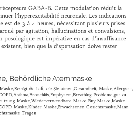
es récepteurs GABA-B. Cette modulation réduit la
inuer l’hyperexcitabilité neuronale. Les indications
est de 3 à 4 heures, nécessitant plusieurs prises
rqué par agitation, hallucinations et convulsions,
n posologique est impérative en cas d’insuffisance
existent, bien que la dispensation doive rester
che, Behördliche Atemmaske
aske,Reinigt die Luft, die Sie atmen,Gesundheit, Maske,Allergie -,
COPD,Asthma,Bronchitis,Emphysem,Breathing-Probleme,gut zu
schmutzung-Maske,Wiederverwendbare Maske Buy Maske,Maske
ske,COPD-Maske,Kinder-Maske,Erwachsenen-Gesichtsmaske,Mann,
ichtsmaske Tragen