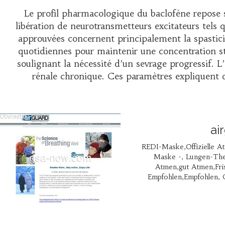
Le profil pharmacologique du baclofène repose s
libération de neurotransmetteurs excitateurs tels q
approuvées concernent principalement la spastici
quotidiennes pour maintenir une concentration sta
soulignant la nécessité d’un sevrage progressif. 
rénale chronique. Ces paramètres expliquen
ai
REDI-Maske,Offizielle At
Maske -, Lungen-The
Atmen,gut Atmen,Fr
Empfohlen,Empfohlen,