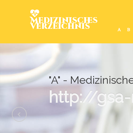
Medizinisches
Verzeichnis
A
B
"A" - Medizinisch
http://gs