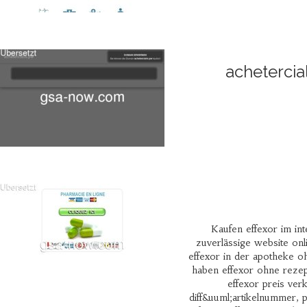
achetercia
Kaufen effexor im int
zuverlässige website onl
effexor in der apotheke o
haben effexor ohne rezep
effexor preis ver
diff&uuml;artikelnummer, p