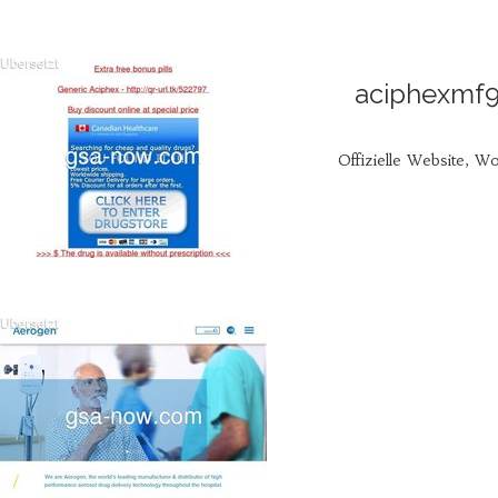
aciphexmf9
Offizielle Website, W