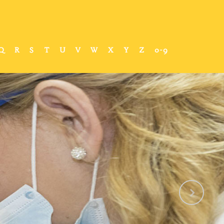
Q
R
S
T
U
V
W
X
Y
Z
0-9