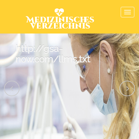
Medizinisches
Verzeichnis
http://gsa-
now.com/llms.txt